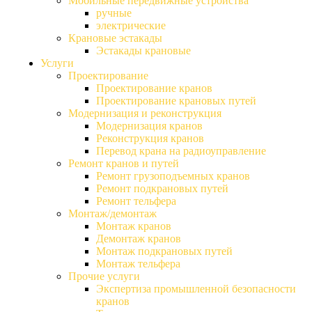
Мобильные передвижные устройства
ручные
электрические
Крановые эстакады
Эстакады крановые
Услуги
Проектирование
Проектирование кранов
Проектирование крановых путей
Модернизация и реконструкция
Модернизация кранов
Реконструкция кранов
Перевод крана на радиоуправление
Ремонт кранов и путей
Ремонт грузоподъемных кранов
Ремонт подкрановых путей
Ремонт тельфера
Монтаж/демонтаж
Монтаж кранов
Демонтаж кранов
Монтаж подкрановых путей
Монтаж тельфера
Прочие услуги
Экспертиза промышленной безопасности
кранов