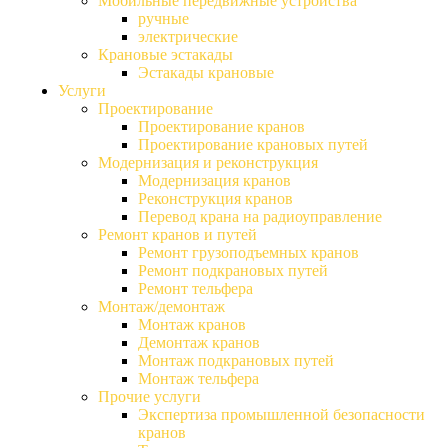
Мобильные передвижные устройства
ручные
электрические
Крановые эстакады
Эстакады крановые
Услуги
Проектирование
Проектирование кранов
Проектирование крановых путей
Модернизация и реконструкция
Модернизация кранов
Реконструкция кранов
Перевод крана на радиоуправление
Ремонт кранов и путей
Ремонт грузоподъемных кранов
Ремонт подкрановых путей
Ремонт тельфера
Монтаж/демонтаж
Монтаж кранов
Демонтаж кранов
Монтаж подкрановых путей
Монтаж тельфера
Прочие услуги
Экспертиза промышленной безопасности
кранов