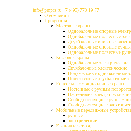
info@pmpcs.ru
+7 (495) 773-19-77
О компании
Продукция
Мостовые краны
Однобалочные опорные электр
Однобалочные подвесные элек
Двухбалочные опорные электр
Однобалочные опорные ручны
Однобалочные подвесные руч
Козловые краны
Однобалочные электрические
Двухбалочные электрические
Полукозловые однобалочные э
Полукозловые двухбалочные э
Консольные стационарные краны
Настенные с ручным поворото
Настенные с электрическим п
Свободностоящие с ручным по
Свободностоящие с электриче
Мобильные передвижные устройств
ручные
электрические
Крановые эстакады