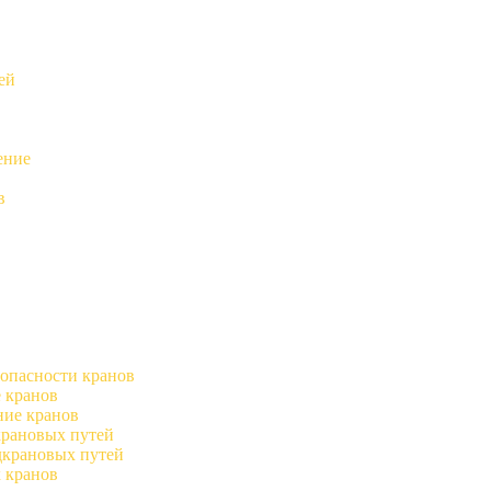
ей
ение
в
опасности кранов
 кранов
ние кранов
крановых путей
дкрановых путей
 кранов