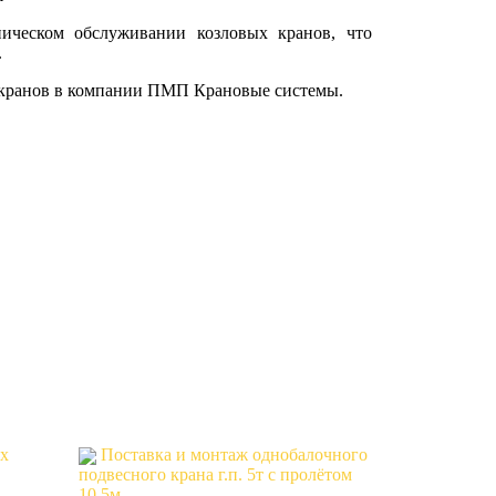
ческом обслуживании козловых кранов, что
.
х кранов в компании ПМП Крановые системы.
х
Поставка и монтаж однобалочного
подвесного крана г.п. 5т с пролётом
10.5м