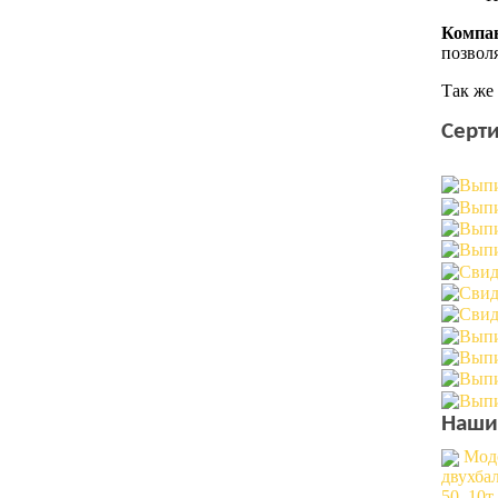
Компа
позвол
Так же
Серт
Наши
Мод
двухбал
50_10т