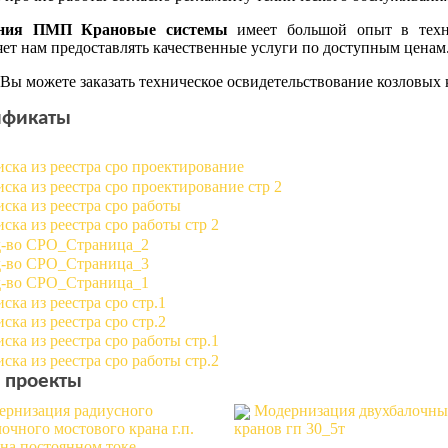
ния ПМП Крановые системы
имеет большой опыт в техни
яет нам предоставлять качественные услуги по доступным ценам
 Вы можете заказать техническое освидетельствование козловы
ификаты
 проекты
ернизация радиусного
Модернизация двухбалочны
очного мостового крана г.п.
кранов гп 30_5т
 на постоянном токе