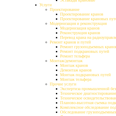
Эстакады крановые
Услуги
Проектирование
Проектирование кранов
Проектирование крановых пут
Модернизация и реконструкция
Модернизация кранов
Реконструкция кранов
Перевод крана на радиоуправл
Ремонт кранов и путей
Ремонт грузоподъемных крано
Ремонт подкрановых путей
Ремонт тельфера
Монтаж/демонтаж
Монтаж кранов
Демонтаж кранов
Монтаж подкрановых путей
Монтаж тельфера
Прочие услуги
Экспертиза промышленной без
Техническое диагностирование
Техническое освидетельствова
Планово-высотная съемка под
Комплексное обследование по
Обследование грузоподъемных