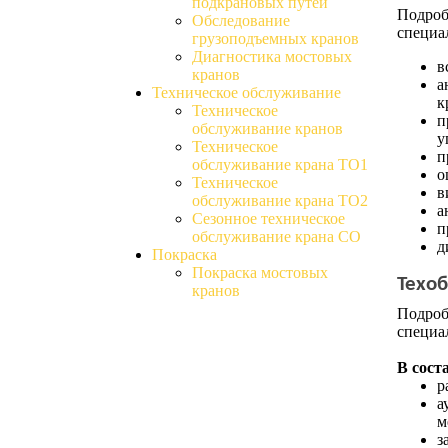
подкрановых путей
Подроб
Обследование
специа
грузоподъемных кранов
Диагностика мостовых
в
кранов
а
Техническое обслуживание
к
Техническое
п
обслуживание кранов
у
Техническое
п
обслуживание крана ТО1
о
Техническое
в
обслуживание крана ТО2
а
Сезонное техническое
п
обслуживание крана СО
д
Покраска
Покраска мостовых
Техоб
кранов
Подроб
специа
В сост
р
а
м
з