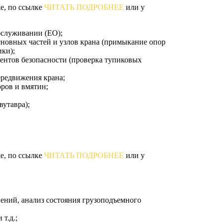
е, по ссылке
ЧИТАТЬ ПОДРОБНЕЕ
или у
бслуживании (ЕО);
сновных частей и узлов крана (примыкание опор
ки);
ментов безопасности (проверка тупиковых
ередвижения крана;
оров и вмятин;
вутавра);
е, по ссылке
ЧИТАТЬ ПОДРОБНЕЕ
или у
ений, анализ состояния грузоподъемного
т.д.;