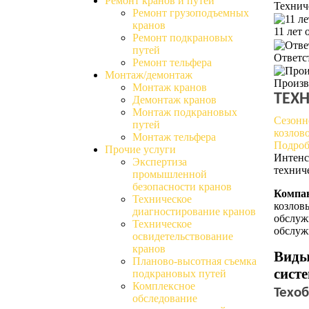
Ремонт кранов и путей
Технич
Ремонт грузоподъемных
кранов
11 лет
Ремонт подкрановых
путей
Ответс
Ремонт тельфера
Монтаж/демонтаж
Произв
Монтаж кранов
ТЕХ
Демонтаж кранов
Монтаж подкрановых
Сезонн
путей
козлов
Монтаж тельфера
Подроб
Прочие услуги
Интенс
Экспертиза
технич
промышленной
безопасности кранов
Компа
Техническое
козлов
диагностирование кранов
обслуж
Техническое
обслуж
освидетельствование
кранов
Виды
Планово-высотная съемка
систе
подкрановых путей
Комплексное
Техоб
обследование