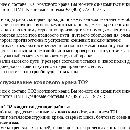
нее о составе ТО1 козлового крана Вы можете ознакомиться ниж
листов ПМП Крановые системы +7 (495) 773-19-77 :
се виды работ, которые проводились ежесменном техническом о
нализ состояния грузоподъемного механизма, места крепления о
рана к пролетному строению производится с помощью спецтехни
роверка элементов кранового пути, путевого оборудования, эле
поров; противоугонных устройств; концевых выключателей);
ротяжка гаек болтов креплений основных механизмов и узлов п
ценка состояния тормозной системы, проверка на отсутствие заз
изуальный осмотр металлоконструкций крана;
нализ ездового пути (проверка состояния стыков и износ полки д
роверка состояния зубчатой пары приводных колес;
иагностика электрооборудования крана.
служивание козлового крана ТО2
нее о составе ТО2 козлового крана Вы можете ознакомиться ниж
листов ПМП Крановые системы +7 (495) 773-19-77 :
ав Т02 входят следующие работы:
аботы, предусмотренные техническим обслуживанием Т01;
удит металлоконструкции крана, сварных швов, болтовых соедин
еханизма;
амена крепежных деталей, прокладок, электрических контактов, и 