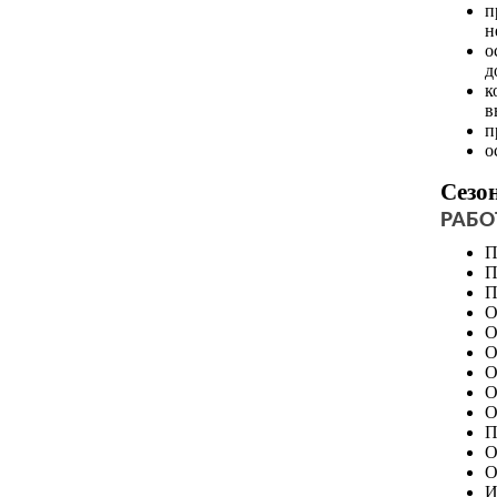
п
н
о
д
к
в
п
о
Сезо
РАБО
П
П
П
О
О
О
О
О
О
П
О
О
И