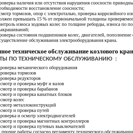
роверка наличия или отсутствия нарушения соосности приводных
еобходимости восстановление соосности;
смотр тормозов, опор с электроталью, проверка коррозийного и
олжен превышать 15 % от первоначальной толщины проверяемог
онтроль износа ходовых колес по толщине реборды, износа по п
ыкрашиваний;
роверка состояния подшипников колес, двигателей, пополнение 
существление обслуживания электрооборудования крана.
нное техническое обслуживание козлового кра
ТЫ ПО ТЕХНИЧЕСКОМУ ОБСЛУЖИВАНИЮ :
роверка механического оборудования
роверка тормозов
роверка редукторов
смотр и проверка муфт и валов
смотр и проверка барабанов
смотр и проверка канатных блоков
смотр колес
смотр металлоконструкций
смотр и проверка путей
роверка и осмотр электродвигателей
смотр и проверка магнитных контроллеров
смотр и проверка путевых выключателей
 прочие работы согласно регламенту технического обслуживани