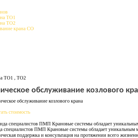
анов
ана ТО1
ана ТО2
ивание крана СО
на ТО1 , ТО2
ническое обслуживание козлового кра
тать стоимость
а специалистов ПМП Крановые системы обладает уникальным 