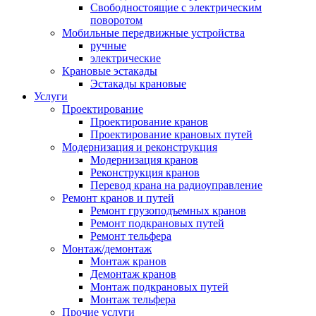
Свободностоящие с электрическим
поворотом
Мобильные передвижные устройства
ручные
электрические
Крановые эстакады
Эстакады крановые
Услуги
Проектирование
Проектирование кранов
Проектирование крановых путей
Модернизация и реконструкция
Модернизация кранов
Реконструкция кранов
Перевод крана на радиоуправление
Ремонт кранов и путей
Ремонт грузоподъемных кранов
Ремонт подкрановых путей
Ремонт тельфера
Монтаж/демонтаж
Монтаж кранов
Демонтаж кранов
Монтаж подкрановых путей
Монтаж тельфера
Прочие услуги